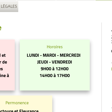
 LÉGALES
e
Horaires
l et
LUNDI - MARDI - MERCREDI
r de
JEUDI - VENDREDI
es
9H00 à 12H00
ine à
14H00 à 17H00
Permanence
ectoure et Fleurance