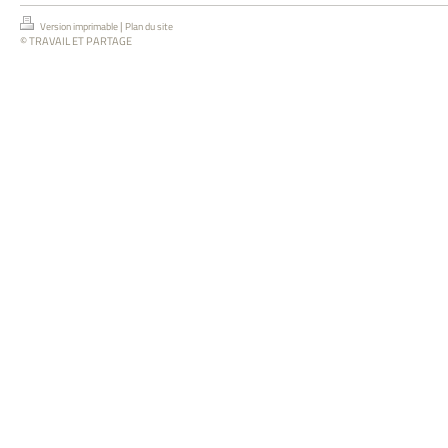
|
Version imprimable
Plan du site
© TRAVAIL ET PARTAGE